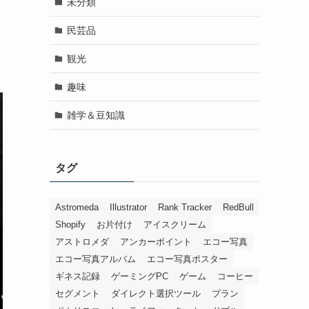
未分類
民芸品
観光
趣味
雑学＆豆知識
タグ
Astromeda
Illustrator
Rank Tracker
RedBull
Shopify
お片付け
アイスクリーム
アストロメダ
アンカーポイント
エコー写真
エコー写真アルバム
エコー写真ポスター
ギネス記録
ゲーミングPC
ゲーム
コーヒー
セグメント
ダイレクト選択ツール
プラン