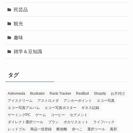
民芸品
観光
趣味
雑学＆豆知識
タグ
Astromeda
Illustrator
Rank Tracker
RedBull
Shopify
お片付け
アイスクリーム
アストロメダ
アンカーポイント
エコー写真
エコー写真アルバム
エコー写真ポスター
ギネス記録
ゲーミングPC
ゲーム
コーヒー
セグメント
ダイレクト選択ツール
プラン
ポカリスエット
ライフハック
レッドブル
商品一括登録
断捨離
赤べこ
選択ツール
風邪